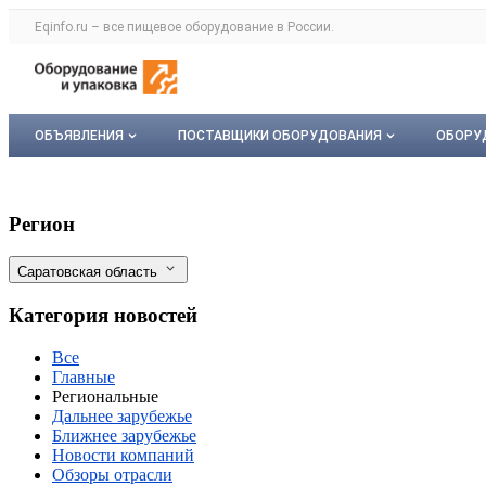
Раздел навигации по сайту eqinfo.ru
Eqinfo.ru – все
пищевое оборудование
в России.
Авторизация и меню пользователя
Навигация по разделам сайта eqinfo.ru
ОБЪЯВЛЕНИЯ
ПОСТАВЩИКИ ОБОРУДОВАНИЯ
ОБОРУ
Все объявления
О каталоге компаний
Обор
В Саратовской области к весенним пол
Фильтры
Регион
Мои объявления
Каталог компаний
Мое 
Саратовская область
Моя компания
Категория новостей
Платное размещение
Все
Главные
Региональные
Дальнее зарубежье
Ближнее зарубежье
Новости компаний
Обзоры отрасли