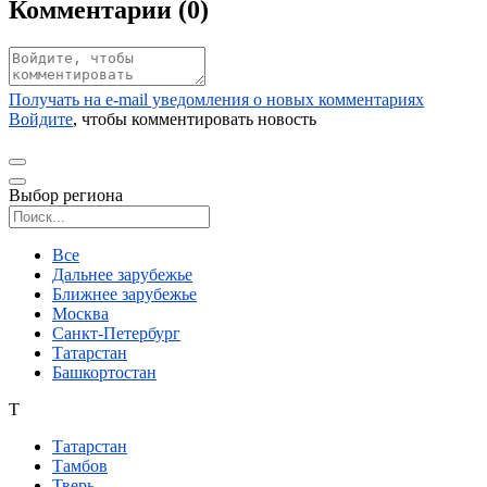
Комментарии (
0
)
Получать на e‑mail уведомления о новых комментариях
Войдите
, чтобы комментировать новость
Выбор региона
Поиск региона
Все
Дальнее зарубежье
Ближнее зарубежье
Москва
Санкт-Петербург
Татарстан
Башкортостан
Т
Татарстан
Тамбов
Тверь