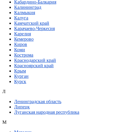
Кабардино-Балкария
Калининград
Калмыкия
Калуга
Камчатский край
Карачаево-Черкесия
Карелия
Кемерово
Киров
Коми
Кострома
Краснодарский край
Красноярский край
Крым
Курган
Курск
Л
Ленинградская область
Липецк
Луганская народная республика
М