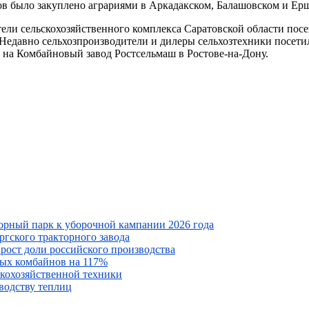
ров было закуплено аграриями в Аркадакском, Балашовском и Е
тели сельскохозяйственного комплекса Саратовской области пос
 Недавно сельхозпроизводители и дилеры сельхозтехники посети
о на Комбайновый завод Ростсельмаш в Ростове-на-Дону.
орный парк к уборочной кампании 2026 года
ргского тракторного завода
 рост доли российского производства
ных комбайнов на 117%
ьскохозяйственной техники
водству теплиц