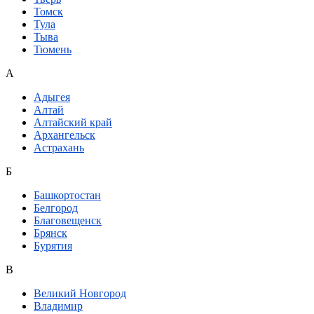
Томск
Тула
Тыва
Тюмень
А
Адыгея
Алтай
Алтайский край
Архангельск
Астрахань
Б
Башкортостан
Белгород
Благовещенск
Брянск
Бурятия
В
Великий Новгород
Владимир