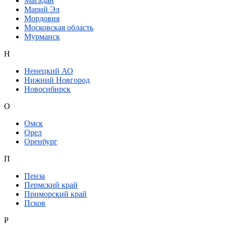
Магадан
Марий Эл
Мордовия
Московская область
Мурманск
Н
Ненецкий АО
Нижний Новгород
Новосибирск
О
Омск
Орел
Оренбург
П
Пенза
Пермский край
Приморский край
Псков
Р