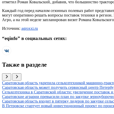
отметил Роман Ковальский, добавив, что большинство тракто
Каждый год перед началом сезонных полевых работ представи
могут оперативно решать вопросы поставок техники в регион.
Агро, а на этой неделе запланирован визит Романа Ковальског
Источник:
agroxxi.ru
“
eqinfo
” в социальных сетях:
Также в разделе
Иллюстрация новости
Саратовская область укрепила сельхозтехникой машинно-тракт
Иллюстрация новости
Саратовская область может получить сервисный центр Петербу
Иллюстрация новости
Сельхозтехника в Саратовской области: увеличение поставок и
Иллюстрация новости
Саратовские аграрии превысили план по закупке зерноубороч
Иллюстрация новости
Саратовская область входит в пятерку лидеров по закупке сел
Иллюстрация новости
В Петровске стартует новый инвестиционный проект по произ