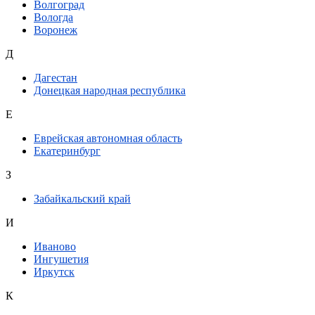
Волгоград
Вологда
Воронеж
Д
Дагестан
Донецкая народная республика
Е
Еврейская автономная область
Екатеринбург
З
Забайкальский край
И
Иваново
Ингушетия
Иркутск
К