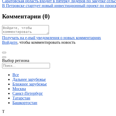
Иллюстрация новости
Саратовская область входит в пятерку лидеров по закупке сел
Иллюстрация новости
В Петровске стартует новый инвестиционный проект по произ
Комментарии (
0
)
Получать на e‑mail уведомления о новых комментариях
Войдите
, чтобы комментировать новость
Выбор региона
Поиск региона
Все
Дальнее зарубежье
Ближнее зарубежье
Москва
Санкт-Петербург
Татарстан
Башкортостан
Т