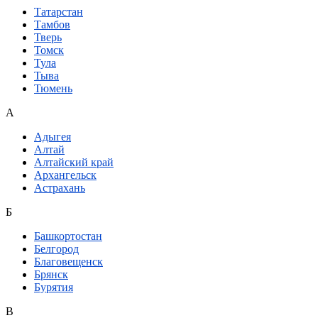
Татарстан
Тамбов
Тверь
Томск
Тула
Тыва
Тюмень
А
Адыгея
Алтай
Алтайский край
Архангельск
Астрахань
Б
Башкортостан
Белгород
Благовещенск
Брянск
Бурятия
В