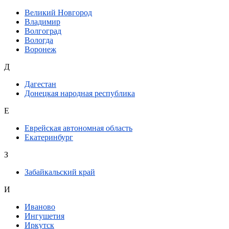
Великий Новгород
Владимир
Волгоград
Вологда
Воронеж
Д
Дагестан
Донецкая народная республика
Е
Еврейская автономная область
Екатеринбург
З
Забайкальский край
И
Иваново
Ингушетия
Иркутск