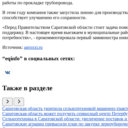
работы по прокладке трубопровода.
В этом году компания также запустила линию для производст
способствует улучшению его сохранности.
«Перед Правительством Саратовской области стоит задача пом
поддержку. В настоящее время выезжаем в муниципальные райо
потребностях», - прокомментировала первый замминистра инв
Источник:
agroxxi.ru
“
eqinfo
” в социальных сетях:
Также в разделе
Иллюстрация новости
Саратовская область укрепила сельхозтехникой машинно-тракт
Иллюстрация новости
Саратовская область может получить сервисный центр Петербу
Иллюстрация новости
Сельхозтехника в Саратовской области: увеличение поставок и
Иллюстрация новости
Саратовские аграрии превысили план по закупке зерноубороч