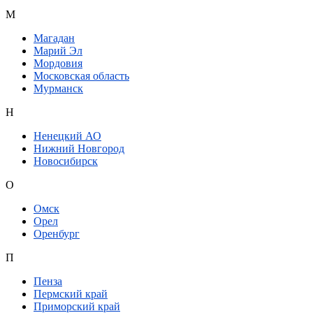
М
Магадан
Марий Эл
Мордовия
Московская область
Мурманск
Н
Ненецкий АО
Нижний Новгород
Новосибирск
О
Омск
Орел
Оренбург
П
Пенза
Пермский край
Приморский край