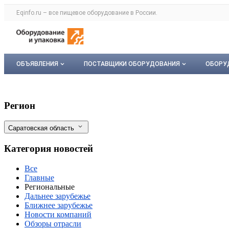
Раздел навигации по сайту eqinfo.ru
Eqinfo.ru – все
пищевое оборудование
в России.
Авторизация и меню пользователя
Навигация по разделам сайта eqinfo.ru
ОБЪЯВЛЕНИЯ
ПОСТАВЩИКИ ОБОРУДОВАНИЯ
ОБОРУ
Все объявления
О каталоге компаний
Обор
Сельхозпредприятие в Саратовской обла
Фильтры
Регион
Мои объявления
Каталог компаний
Мое 
Саратовская область
Моя компания
Категория новостей
Платное размещение
Все
Главные
Региональные
Дальнее зарубежье
Ближнее зарубежье
Новости компаний
Обзоры отрасли