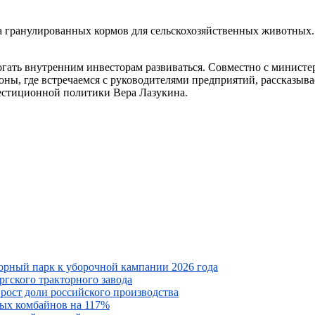
ва гранулированных кормов для сельскохозяйственных животных
огать внутренним инвесторам развиваться. Совместно с министер
ны, где встречаемся с руководителями предприятий, рассказыв
естиционной политики Вера Лазукина.
орный парк к уборочной кампании 2026 года
ргского тракторного завода
 рост доли российского производства
ных комбайнов на 117%