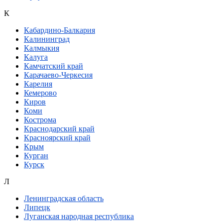
К
Кабардино-Балкария
Калининград
Калмыкия
Калуга
Камчатский край
Карачаево-Черкесия
Карелия
Кемерово
Киров
Коми
Кострома
Краснодарский край
Красноярский край
Крым
Курган
Курск
Л
Ленинградская область
Липецк
Луганская народная республика