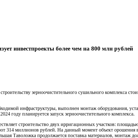
зует инвестпроекты более чем на 800 млн рублей
строительству зерноочистительного сушильного комплекса стои
бходимой инфраструктуры, выполнен монтаж оборудования, уст
В 2024 году планируется запуск зерноочистительного комплекса.
твляет строительство двух ирригационных участков: площадью 3
т 314 миллионов рублей. На данный момент объект орошения в 
ольшая Таволожка продолжается поставка материалов, монтаж до