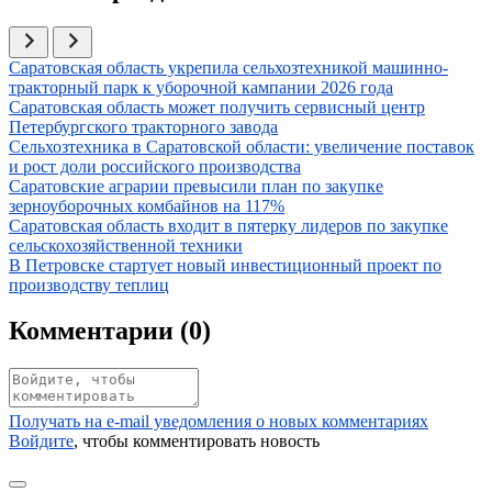
Иллюстрация новости
Саратовская область укрепила сельхозтехникой машинно-
тракторный парк к уборочной кампании 2026 года
Иллюстрация новости
Саратовская область может получить сервисный центр
Петербургского тракторного завода
Иллюстрация новости
Сельхозтехника в Саратовской области: увеличение поставок
и рост доли российского производства
Иллюстрация новости
Саратовские аграрии превысили план по закупке
зерноуборочных комбайнов на 117%
Иллюстрация новости
Саратовская область входит в пятерку лидеров по закупке
сельскохозяйственной техники
Иллюстрация новости
В Петровске стартует новый инвестиционный проект по
производству теплиц
Комментарии (
0
)
Получать на e‑mail уведомления о новых комментариях
Войдите
, чтобы комментировать новость