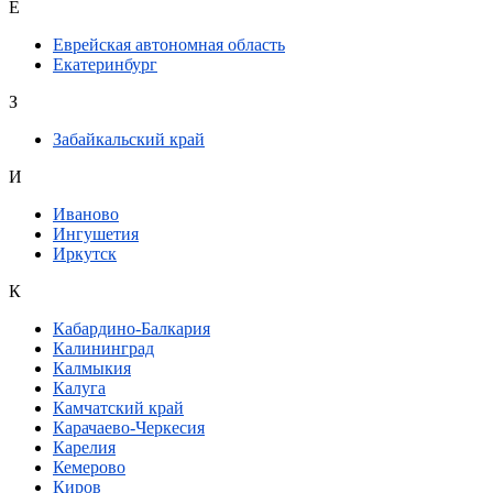
Е
Еврейская автономная область
Екатеринбург
З
Забайкальский край
И
Иваново
Ингушетия
Иркутск
К
Кабардино-Балкария
Калининград
Калмыкия
Калуга
Камчатский край
Карачаево-Черкесия
Карелия
Кемерово
Киров