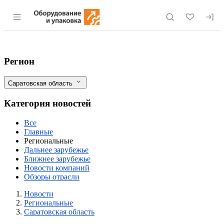
Раздел навигации по сайту eqinfo.ru
Саратовская область лидирует по приоб
Фильтры
Регион
Саратовская область
Категория новостей
Все
Главные
Региональные
Дальнее зарубежье
Ближнее зарубежье
Новости компаний
Обзоры отрасли
Новости
Разделы
Новости
Региональные
Саратовская область