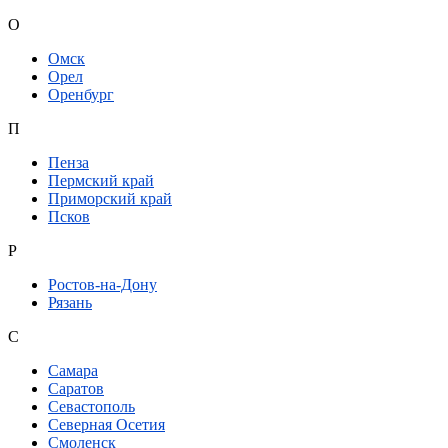
О
Омск
Орел
Оренбург
П
Пенза
Пермский край
Приморский край
Псков
Р
Ростов-на-Дону
Рязань
С
Самара
Саратов
Севастополь
Северная Осетия
Смоленск