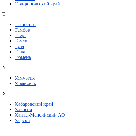
Ставропольский край
Т
Татарстан
Тамбов
Тверь
Томск
Тула
Тыва
Тюмень
У
Удмуртия
Ульяновск
Х
Хабаровский край
Хакасия
Ханты-Мансийский АО
Херсон
Ч