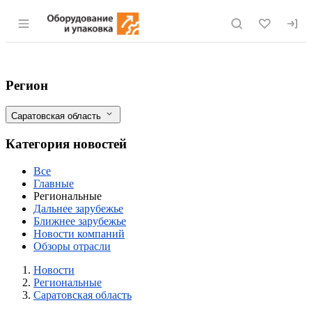
Раздел навигации по сайту eqinfo.ru
Птицеводы Саратовской области получат
Фильтры
Регион
Саратовская область
Категория новостей
Все
Главные
Региональные
Дальнее зарубежье
Ближнее зарубежье
Новости компаний
Обзоры отрасли
Новости
Разделы
Новости
Региональные
Саратовская область