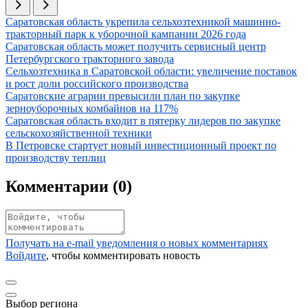
Иллюстрация новости
Саратовская область укрепила сельхозтехникой машинно-
тракторный парк к уборочной кампании 2026 года
Иллюстрация новости
Саратовская область может получить сервисный центр
Петербургского тракторного завода
Иллюстрация новости
Сельхозтехника в Саратовской области: увеличение поставок
и рост доли российского производства
Иллюстрация новости
Саратовские аграрии превысили план по закупке
зерноуборочных комбайнов на 117%
Иллюстрация новости
Саратовская область входит в пятерку лидеров по закупке
сельскохозяйственной техники
Иллюстрация новости
В Петровске стартует новый инвестиционный проект по
производству теплиц
Комментарии (
0
)
Получать на e‑mail уведомления о новых комментариях
Войдите
, чтобы комментировать новость
Выбор региона