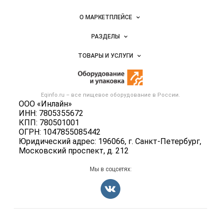
Важные разделы и контакты
Навигация по сайту
О МАРКЕТПЛЕЙСЕ
Новости Eqinfo.ru
РАЗДЕЛЫ
Услуги и цены
Объявления
ТОВАРЫ И УСЛУГИ
Размещение рекламы
Новости рынка
Оборудование для пищепрома
Публичная оферта
Вакансии
Тара и упаковка
Контактная информация
Блог
Eqinfo.ru – все
пищевое оборудование
в России.
Б/у оборудование
Политика обработки персональных данных
ООО «Инлайн»
Вакансии
ИНН: 7805355672
Для СМИ
КПП: 780501001
Информация о компаниях
ОГРН: 1047855085442
Добавить объявление
Юридический адрес: 196066, г. Санкт-Петербург,
Московский проспект, д. 212
Карта объявлений
Мы в соцсетях: