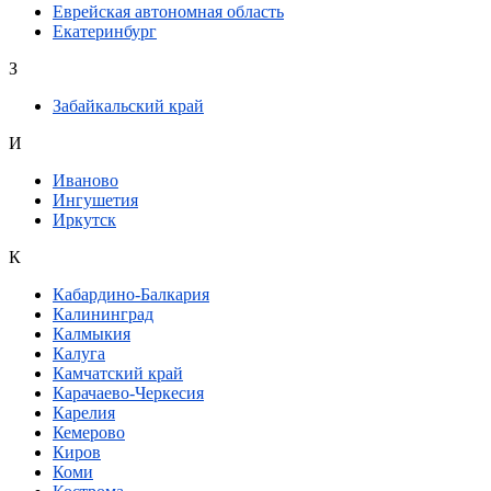
Еврейская автономная область
Екатеринбург
З
Забайкальский край
И
Иваново
Ингушетия
Иркутск
К
Кабардино-Балкария
Калининград
Калмыкия
Калуга
Камчатский край
Карачаево-Черкесия
Карелия
Кемерово
Киров
Коми