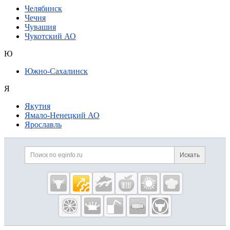
Челябинск
Чечня
Чувашия
Чукотский АО
Ю
Южно-Сахалинск
Я
Якутия
Ямало-Ненецкий АО
Ярославль
Дополнительная информация
Поиск по сайту и ссылк
Искать
Cсылки на полезные проекты
Eqinfo.ru —
пищевое
оборудование
и упаковка